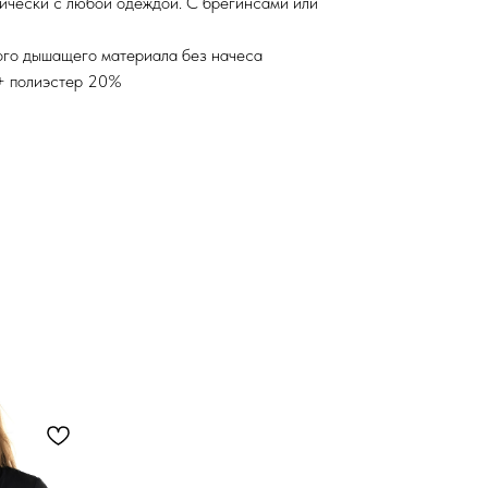
ически с любой одеждой. С брегинсами или
ого дышащего материала без начеса
 + полиэстер 20%