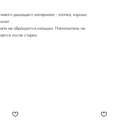
чивого дышащего материала - хлопка, хорошо
охнет
апа не образуются катышки. Наполнитель не
ается после стирки