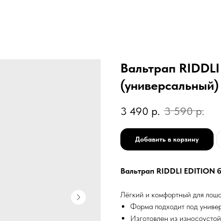
Вальтрап RIDDLI
(универсальный)
3 490
р.
3 590
р.
Добавить в корзину
Вальтрап RIDDLI EDITION 
Лёгкий и комфортный для лоша
Форма подходит под универ
Изготовлен из износоустой