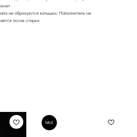
охнет
апа не образуются катышки. Наполнитель не
ается после стирки
SALE