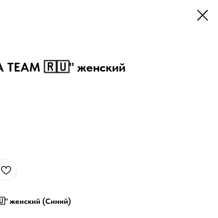
A TEAM 🇷🇺" женский
" женский (Синий)