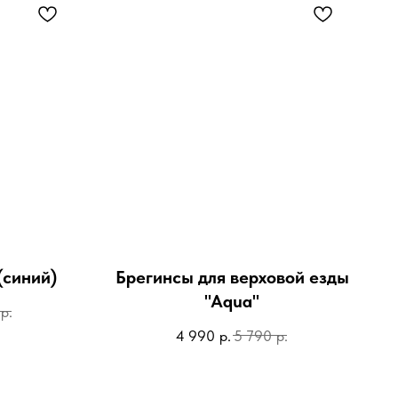
(синий)
Брегинсы для верховой езды
"Aqua"
р.
р.
р.
4 990
5 790