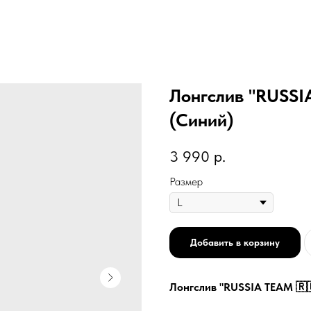
Лонгслив "RUSSI
(Синий)
3 990
р.
Размер
Добавить в корзину
Лонгслив "RUSSIA TEAM 🇷