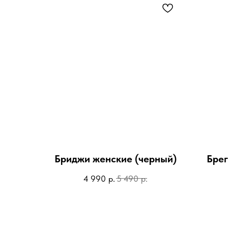
Бриджи женские (черный)
Брег
р.
р.
4 990
5 490